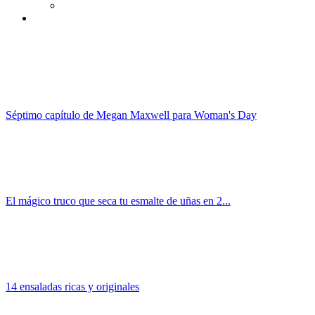
Séptimo capítulo de Megan Maxwell para Woman's Day
El mágico truco que seca tu esmalte de uñas en 2...
14 ensaladas ricas y originales