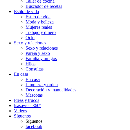
Taller de cocina
Buscador de recetas
Estilo de vida
Estilo de vida
Moda y belleza
Mujeres reales
Trabajo y dinero
Ocio
Sexo y relaciones
Sexo y relaciones
Pareja y sexo
Familia y amigos
Hijos
Consultas
En casa
En casa
Limpieza y orden
Decoración y manualidades
Mascotas
Ideas y trucos
Isasaweis 360º
Vídeos
Síguenos
Síguenos
facebook