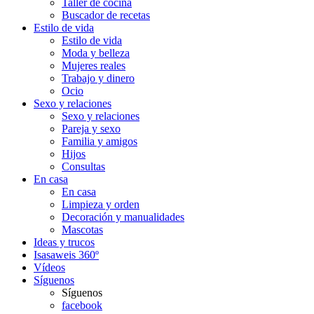
Taller de cocina
Buscador de recetas
Estilo de vida
Estilo de vida
Moda y belleza
Mujeres reales
Trabajo y dinero
Ocio
Sexo y relaciones
Sexo y relaciones
Pareja y sexo
Familia y amigos
Hijos
Consultas
En casa
En casa
Limpieza y orden
Decoración y manualidades
Mascotas
Ideas y trucos
Isasaweis 360º
Vídeos
Síguenos
Síguenos
facebook