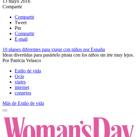
13 mayo 2016
Compartir
Compartir
Tweet
Pin
Compartir
E-mail
10 planes diferentes para viajar con niños por España
Ideas divertidas para pasártelo pirata con los niños sin irte muy lejos.
Por
Patricia Velasco
Estilo de vida
Ocio
viajes
internet
consejos
Más de Estilo de vida