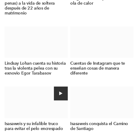
penas) a la vida de soltera
ola de calor
después de 22 años de
matrimonio
Lindsay Lohan cuenta su historia
Cuentas de Instagram que te
tras la violenta pelea con su
enseñan cosas de manera
exnovio Egor Tarabasov
diferente
Isasaweis y su infalible truco
Isasaweis conquista el Camino
para evitar el pelo encrespado
de Santiago