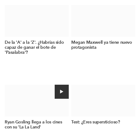
De la 'A' a la 'Z'. ¿Habrías sido
Megan Maxwell ya tiene nuevo
capaz de ganar el bote de
protagonista
'Pasalabra'?
Ryan Gosling llega a los cines
Test: ¿Eres supersticioso?
con su 'La La Land'