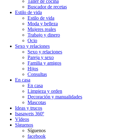
Taller de cocina
Buscador de recetas
Estilo de vida
Estilo de vida
Moda y belleza
Mujeres reales
Trabajo y dinero
Ocio
Sexo y relaciones
Sexo y relaciones
Pareja y sexo
Familia y amigos
Hijos
Consultas
En casa
En casa
Limpieza y orden
Decoración y manualidades
Mascotas
Ideas y trucos
Isasaweis 360º
Vídeos
Síguenos
Síguenos
facebook