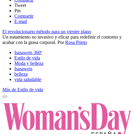
Tweet
Pin
Compartir
E-mail
El revolucionario método para un vientre plano
Un tratamiento no invasivo y eficaz para redefinir el contorno y
acabar con la grasa corporal​.
Por
Rosa Prieto
Isasaweis 360º
Estilo de vida
Moda y belleza
Isasaweis
belleza
vida saludable
Más de Estilo de vida