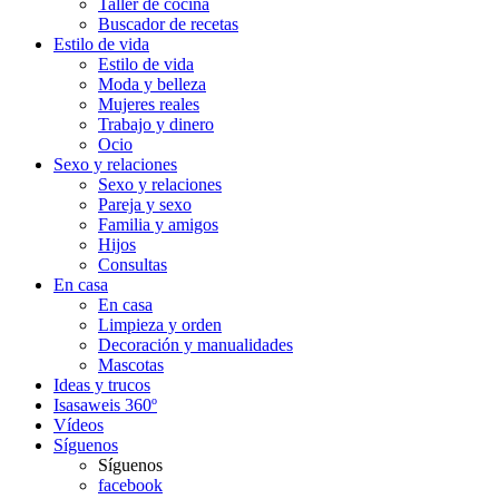
Taller de cocina
Buscador de recetas
Estilo de vida
Estilo de vida
Moda y belleza
Mujeres reales
Trabajo y dinero
Ocio
Sexo y relaciones
Sexo y relaciones
Pareja y sexo
Familia y amigos
Hijos
Consultas
En casa
En casa
Limpieza y orden
Decoración y manualidades
Mascotas
Ideas y trucos
Isasaweis 360º
Vídeos
Síguenos
Síguenos
facebook