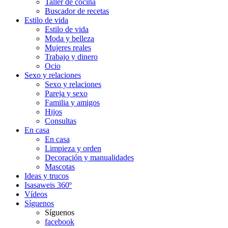
Taller de cocina
Buscador de recetas
Estilo de vida
Estilo de vida
Moda y belleza
Mujeres reales
Trabajo y dinero
Ocio
Sexo y relaciones
Sexo y relaciones
Pareja y sexo
Familia y amigos
Hijos
Consultas
En casa
En casa
Limpieza y orden
Decoración y manualidades
Mascotas
Ideas y trucos
Isasaweis 360º
Vídeos
Síguenos
Síguenos
facebook