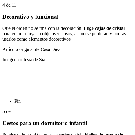
4
de
11
Decorativo y funcional
Que el orden no se riña con la decoración. Elige
cajas de cristal
para guardar joyas u objetos vistosos, así no se perderán y podrás
usarlos como elementos decorativos.
Artículo original de Casa Diez.
Imagen cortesía de Sia
Pin
5
de
11
Cestos para un dormitorio infantil
Puedes colgar del techo estas cestas de tela
fáciles de usar y de