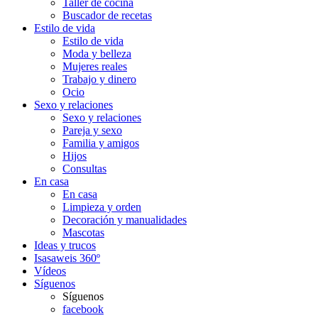
Taller de cocina
Buscador de recetas
Estilo de vida
Estilo de vida
Moda y belleza
Mujeres reales
Trabajo y dinero
Ocio
Sexo y relaciones
Sexo y relaciones
Pareja y sexo
Familia y amigos
Hijos
Consultas
En casa
En casa
Limpieza y orden
Decoración y manualidades
Mascotas
Ideas y trucos
Isasaweis 360º
Vídeos
Síguenos
Síguenos
facebook