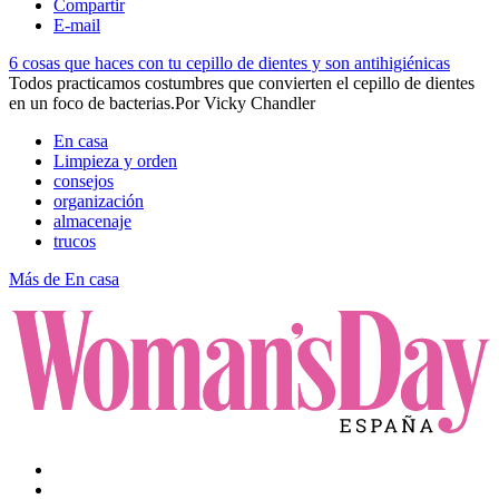
Compartir
E-mail
6 cosas que haces con tu cepillo de dientes y son antihigiénicas
Todos practicamos costumbres que convierten el cepillo de dientes
en un foco de bacterias.​​
Por
Vicky Chandler
En casa
Limpieza y orden
consejos
organización
almacenaje
trucos
Más de En casa