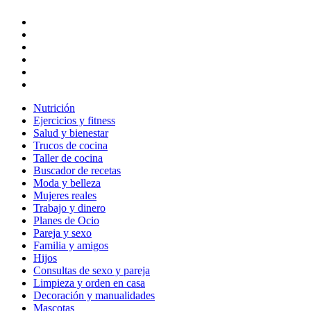
Nutrición
Ejercicios y fitness
Salud y bienestar
Trucos de cocina
Taller de cocina
Buscador de recetas
Moda y belleza
Mujeres reales
Trabajo y dinero
Planes de Ocio
Pareja y sexo
Familia y amigos
Hijos
Consultas de sexo y pareja
Limpieza y orden en casa
Decoración y manualidades
Mascotas