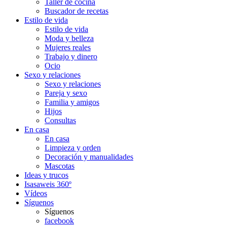
Taller de cocina
Buscador de recetas
Estilo de vida
Estilo de vida
Moda y belleza
Mujeres reales
Trabajo y dinero
Ocio
Sexo y relaciones
Sexo y relaciones
Pareja y sexo
Familia y amigos
Hijos
Consultas
En casa
En casa
Limpieza y orden
Decoración y manualidades
Mascotas
Ideas y trucos
Isasaweis 360º
Vídeos
Síguenos
Síguenos
facebook