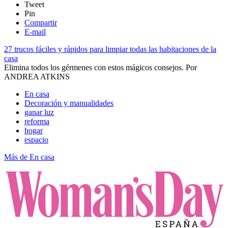
Tweet
Pin
Compartir
E-mail
27 trucos fáciles y rápidos para limpiar todas las habitaciones de la
casa
Elimina todos los gérmenes con estos mágicos consejos.
Por
ANDREA ATKINS
En casa
Decoración y manualidades
ganar luz
reforma
hogar
espacio
Más de En casa