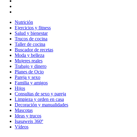
Nutrición
Ejercicios y fitness
Salud y bienestar
Trucos de cocina
Taller de cocina
Buscador de recetas
Moda y belleza
Mujeres reales
Trabajo y dinero
Planes de Ocio
Pareja y sexo
Familia y amigos
Hijos
Consultas de sexo y pareja
Limpieza y orden en casa
Decoración y manualidades
Mascotas
Ideas y trucos
Isasaweis 360º
Vídeos