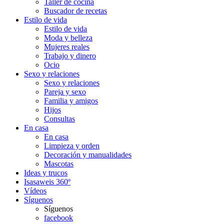
Taller de cocina
Buscador de recetas
Estilo de vida
Estilo de vida
Moda y belleza
Mujeres reales
Trabajo y dinero
Ocio
Sexo y relaciones
Sexo y relaciones
Pareja y sexo
Familia y amigos
Hijos
Consultas
En casa
En casa
Limpieza y orden
Decoración y manualidades
Mascotas
Ideas y trucos
Isasaweis 360º
Vídeos
Síguenos
Síguenos
facebook