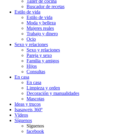
Taller de cocina
Buscador de recetas
Estilo de vida
Estilo de vida
Moda y belleza
Mujeres reales
Trabajo y dinero
Ocio
Sexo y relaciones
Sexo y relaciones
Pareja y sexo
Familia y amigos
Hijos
Consultas
En casa
En casa
Limpieza y orden
Decoración y manualidades
Mascotas
Ideas y trucos
Isasaweis 360º
Vídeos
Síguenos
Síguenos
facebook