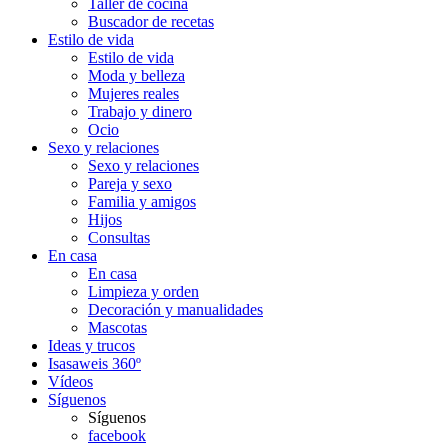
Taller de cocina
Buscador de recetas
Estilo de vida
Estilo de vida
Moda y belleza
Mujeres reales
Trabajo y dinero
Ocio
Sexo y relaciones
Sexo y relaciones
Pareja y sexo
Familia y amigos
Hijos
Consultas
En casa
En casa
Limpieza y orden
Decoración y manualidades
Mascotas
Ideas y trucos
Isasaweis 360º
Vídeos
Síguenos
Síguenos
facebook