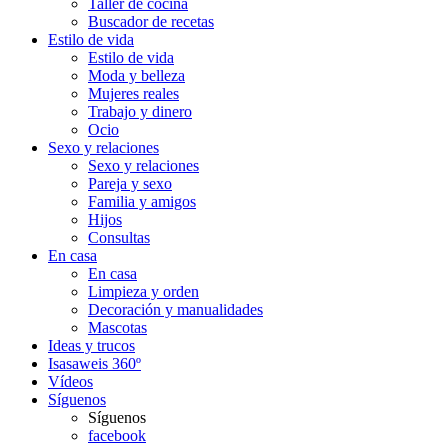
Taller de cocina
Buscador de recetas
Estilo de vida
Estilo de vida
Moda y belleza
Mujeres reales
Trabajo y dinero
Ocio
Sexo y relaciones
Sexo y relaciones
Pareja y sexo
Familia y amigos
Hijos
Consultas
En casa
En casa
Limpieza y orden
Decoración y manualidades
Mascotas
Ideas y trucos
Isasaweis 360º
Vídeos
Síguenos
Síguenos
facebook