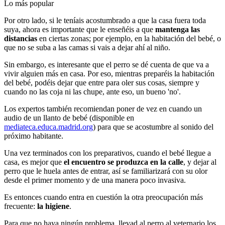
Lo más popular
Por otro lado, si le teníais acostumbrado a que la casa fuera toda
suya, ahora es importante que le enseñéis a que
mantenga las
distancias
en ciertas zonas; por ejemplo, en la habitación del bebé, o
que no se suba a las camas si vais a dejar ahí al niño.
Sin embargo, es interesante que el perro se dé cuenta de que va a
vivir alguien más en casa. Por eso, mientras preparéis la habitación
del bebé, podéis dejar que entre para oler sus cosas, siempre y
cuando no las coja ni las chupe, ante eso, un bueno 'no'.
Los expertos también recomiendan poner de vez en cuando un
audio de un llanto de bebé (disponible en
mediateca.educa.madrid.org
) para que se acostumbre al sonido del
próximo habitante.
Una vez terminados con los preparativos, cuando el bebé llegue a
casa, es mejor que
el encuentro se produzca en la calle
, y dejar al
perro que le huela antes de entrar, así se familiarizará con su olor
desde el primer momento y de una manera poco invasiva.
Es entonces cuando entra en cuestión la otra preocupación más
frecuente:
la higiene
.
Para que no haya ningún problema, llevad al perro al veternario los