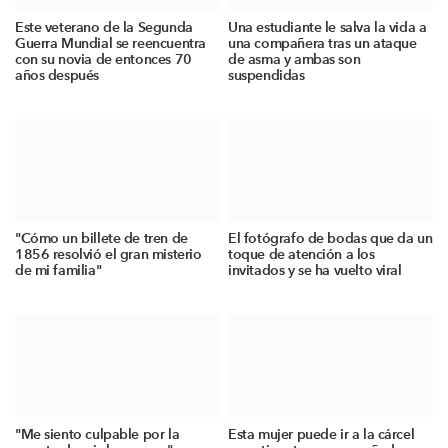
Este veterano de la Segunda
Una estudiante le salva la vida a
Guerra Mundial se reencuentra
una compañera tras un ataque
con su novia de entonces 70
de asma y ambas son
años después
suspendidas
"Cómo un billete de tren de
El fotógrafo de bodas que da un
1856 resolvió el gran misterio
toque de atención a los
de mi familia"
invitados y se ha vuelto viral
"Me siento culpable por la
Esta mujer puede ir a la cárcel