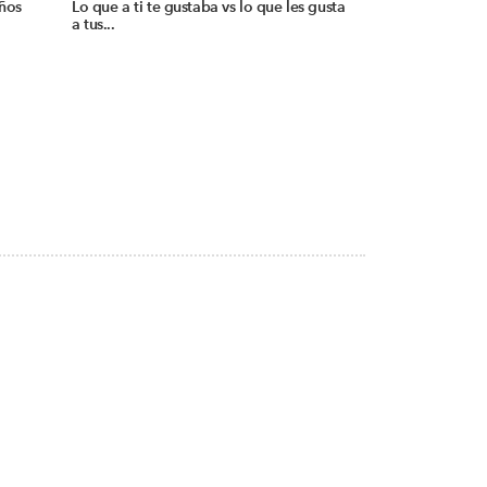
iños
Lo que a ti te gustaba vs lo que les gusta
a tus...