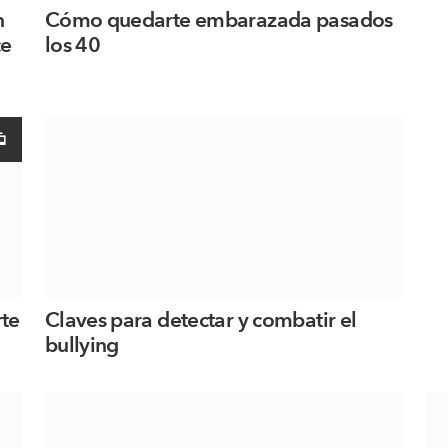
n
Cómo quedarte embarazada pasados
ce
los 40
rte
Claves para detectar y combatir el
bullying