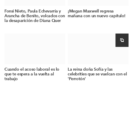
Fonsi Nieto, Paula Echevarría y
¡Megan Maxwell regresa
Arancha de Benito, volcados con
mañana con un nuevo capítulo!
la desaparición de Diana Quer
Cuando el acoso laboral es lo
La reina doña Sofía y las
que te espera a la vuelta al
celebrities que se vuelcan con el
trabajo
'Perrotón'