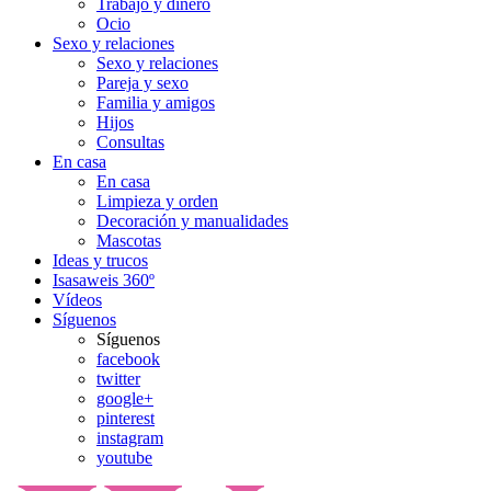
Trabajo y dinero
Ocio
Sexo y relaciones
Sexo y relaciones
Pareja y sexo
Familia y amigos
Hijos
Consultas
En casa
En casa
Limpieza y orden
Decoración y manualidades
Mascotas
Ideas y trucos
Isasaweis 360º
Vídeos
Síguenos
Síguenos
facebook
twitter
google+
pinterest
instagram
youtube