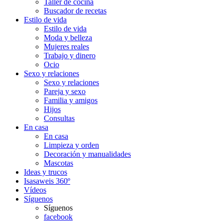
Taller de cocina
Buscador de recetas
Estilo de vida
Estilo de vida
Moda y belleza
Mujeres reales
Trabajo y dinero
Ocio
Sexo y relaciones
Sexo y relaciones
Pareja y sexo
Familia y amigos
Hijos
Consultas
En casa
En casa
Limpieza y orden
Decoración y manualidades
Mascotas
Ideas y trucos
Isasaweis 360º
Vídeos
Síguenos
Síguenos
facebook