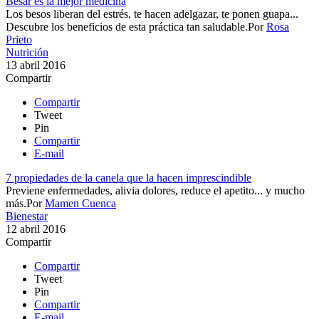
Besar es la mejor medicina
​Los besos liberan del estrés, te hacen adelgazar, te ponen guapa...
Descubre los beneficios de esta práctica tan saludable.​
Por
Rosa
Prieto
Nutrición
13 abril 2016
Compartir
Compartir
Tweet
Pin
Compartir
E-mail
7 propiedades de la canela que la hacen imprescindible
Previene enfermedades, alivia dolores, reduce el apetito... y mucho
más.​
Por
Mamen Cuenca
Bienestar
12 abril 2016
Compartir
Compartir
Tweet
Pin
Compartir
E-mail