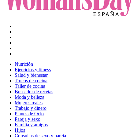
Nutrición
Ejercicios y fitness
Salud y bienestar
Trucos de cocina
Taller de cocina
Buscador de recetas
Moda y belleza
Mujeres reales
Trabajo y dinero
Planes de Ocio
Pareja y sexo
Familia y amigos
Hijos
Consultas de sexo y pareja