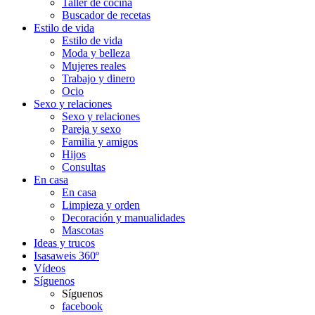
Taller de cocina
Buscador de recetas
Estilo de vida
Estilo de vida
Moda y belleza
Mujeres reales
Trabajo y dinero
Ocio
Sexo y relaciones
Sexo y relaciones
Pareja y sexo
Familia y amigos
Hijos
Consultas
En casa
En casa
Limpieza y orden
Decoración y manualidades
Mascotas
Ideas y trucos
Isasaweis 360º
Vídeos
Síguenos
Síguenos
facebook