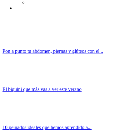
Pon a punto tu abdomen, piernas y glúteos con el...
El biquini que más vas a ver este verano
10 peinados ideales que hemos aprendido a...