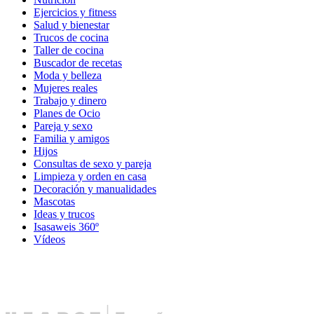
Ejercicios y fitness
Salud y bienestar
Trucos de cocina
Taller de cocina
Buscador de recetas
Moda y belleza
Mujeres reales
Trabajo y dinero
Planes de Ocio
Pareja y sexo
Familia y amigos
Hijos
Consultas de sexo y pareja
Limpieza y orden en casa
Decoración y manualidades
Mascotas
Ideas y trucos
Isasaweis 360º
Vídeos