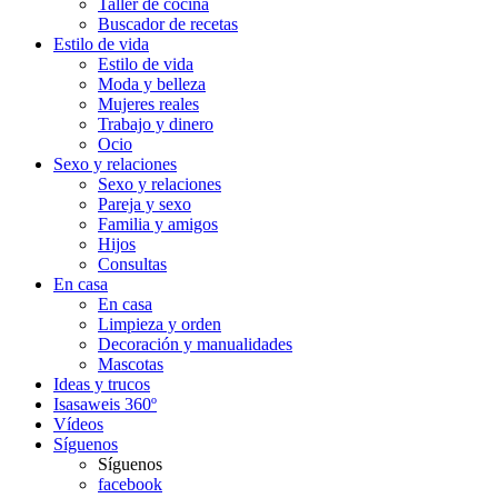
Taller de cocina
Buscador de recetas
Estilo de vida
Estilo de vida
Moda y belleza
Mujeres reales
Trabajo y dinero
Ocio
Sexo y relaciones
Sexo y relaciones
Pareja y sexo
Familia y amigos
Hijos
Consultas
En casa
En casa
Limpieza y orden
Decoración y manualidades
Mascotas
Ideas y trucos
Isasaweis 360º
Vídeos
Síguenos
Síguenos
facebook