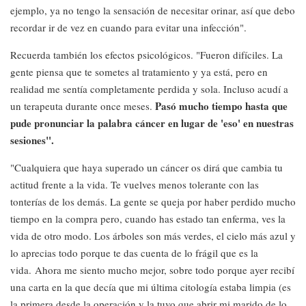
ejemplo, ya no tengo la sensación de necesitar orinar, así que debo
recordar ir de vez en cuando para evitar una infección".
Recuerda también los efectos psicológicos. "Fueron difíciles. La
gente piensa que te sometes al tratamiento y ya está, pero en
realidad me sentía completamente perdida y sola. Incluso acudí a
Pasó mucho tiempo hasta que
un terapeuta durante once meses.
pude pronunciar la palabra cáncer en lugar de 'eso' en nuestras
sesiones".
"Cualquiera que haya superado un cáncer os dirá que cambia tu
actitud frente a la vida. Te vuelves menos tolerante con las
tonterías de los demás. La gente se queja por haber perdido mucho
tiempo en la compra pero, cuando has estado tan enferma, ves la
vida de otro modo. Los árboles son más verdes, el cielo más azul y
lo aprecias todo porque te das cuenta de lo frágil que es la
vida. Ahora me siento mucho mejor, sobre todo porque ayer recibí
una carta en la que decía que mi última citología estaba limpia (es
la primera desde la operación y la tuvo que abrir mi marido de lo