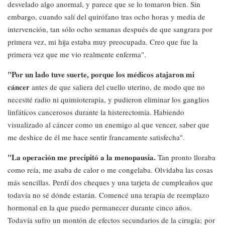
desvelado algo anormal, y parece que se lo tomaron bien. Sin
embargo, cuando salí del quirófano tras ocho horas y media de
intervención, tan sólo ocho semanas después de que sangrara por
primera vez, mi hija estaba muy preocupada. Creo que fue la
primera vez que me vio realmente enferma".
"Por un lado tuve suerte, porque los médicos atajaron mi
cáncer
antes de que saliera del cuello uterino, de modo que no
necesité radio ni quimioterapia, y pudieron eliminar los ganglios
linfáticos cancerosos durante la histerectomía. Habiendo
visualizado al cáncer como un enemigo al que vencer, saber que
me deshice de él me hace sentir francamente satisfecha".
"La operación me precipitó a la menopausia.
Tan pronto lloraba
como reía, me asaba de calor o me congelaba. Olvidaba las cosas
más sencillas. Perdí dos cheques y una tarjeta de cumpleaños que
todavía no sé dónde estarán. Comencé una terapia de reemplazo
hormonal en la que puedo permanecer durante cinco años.
Todavía sufro un montón de efectos secundarios de la cirugía; por