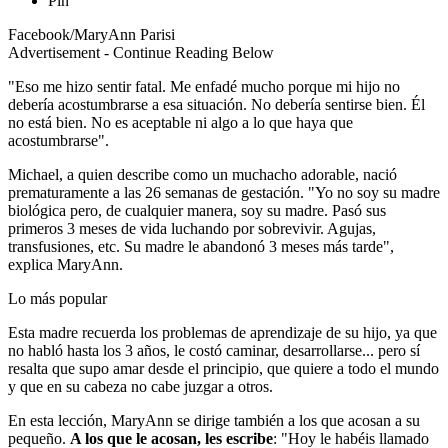
Pin
Facebook/MaryAnn Parisi
Advertisement - Continue Reading Below
"Eso me hizo sentir fatal. Me enfadé mucho porque mi hijo no
debería acostumbrarse a esa situación. No debería sentirse bien. Él
no está bien. No es aceptable ni algo a lo que haya que
acostumbrarse".
Michael, a quien describe como un muchacho adorable, nació
prematuramente a las 26 semanas de gestación. "Yo no soy su madre
biológica pero, de cualquier manera, soy su madre. Pasó sus
primeros 3 meses de vida luchando por sobrevivir. Agujas,
transfusiones, etc. Su madre le abandonó 3 meses más tarde",
explica MaryAnn.
Lo más popular
Esta madre recuerda los problemas de aprendizaje de su hijo, ya que
no habló hasta los 3 años, le costó caminar, desarrollarse... pero sí
resalta que supo amar desde el principio, que quiere a todo el mundo
y que en su cabeza no cabe juzgar a otros.
En esta lección, MaryAnn se dirige también a los que acosan a su
pequeño.
A los que le acosan, les escribe
: "Hoy le habéis llamado