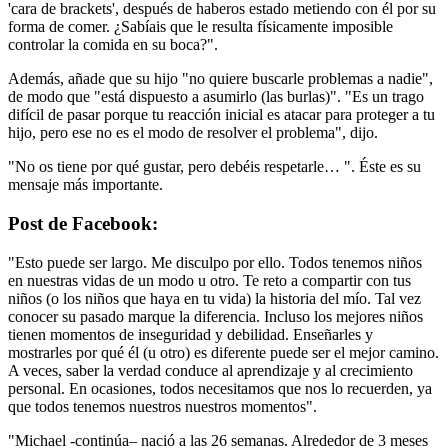
'cara de brackets', después de haberos estado metiendo con él por su
forma de comer. ¿Sabíais que le resulta físicamente imposible
controlar la comida en su boca?".
Además, añade que su hijo "no quiere buscarle problemas a nadie",
de modo que "está dispuesto a asumirlo (las burlas)". "Es un trago
difícil de pasar porque tu reacción inicial es atacar para proteger a tu
hijo, pero ese no es el modo de resolver el problema", dijo.
"No os tiene por qué gustar, pero debéis respetarle… ". Éste es su
mensaje más importante.
Post de Facebook:
"Esto puede ser largo. Me disculpo por ello. Todos tenemos niños
en nuestras vidas de un modo u otro. Te reto a compartir con tus
niños (o los niños que haya en tu vida) la historia del mío. Tal vez
conocer su pasado marque la diferencia. Incluso los mejores niños
tienen momentos de inseguridad y debilidad. Enseñarles y
mostrarles por qué él (u otro) es diferente puede ser el mejor camino.
A veces, saber la verdad conduce al aprendizaje y al crecimiento
personal. En ocasiones, todos necesitamos que nos lo recuerden, ya
que todos tenemos nuestros nuestros momentos".
"Michael -continúa– nació a las 26 semanas. Alrededor de 3 meses