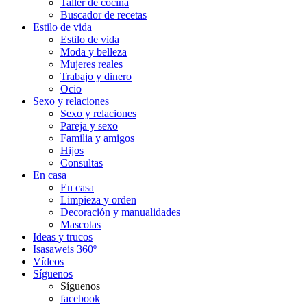
Taller de cocina
Buscador de recetas
Estilo de vida
Estilo de vida
Moda y belleza
Mujeres reales
Trabajo y dinero
Ocio
Sexo y relaciones
Sexo y relaciones
Pareja y sexo
Familia y amigos
Hijos
Consultas
En casa
En casa
Limpieza y orden
Decoración y manualidades
Mascotas
Ideas y trucos
Isasaweis 360º
Vídeos
Síguenos
Síguenos
facebook