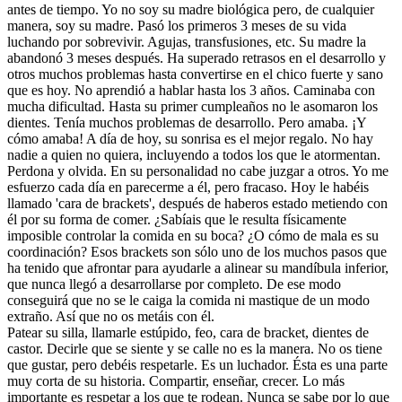
antes de tiempo. Yo no soy su madre biológica pero, de cualquier
manera, soy su madre. Pasó los primeros 3 meses de su vida
luchando por sobrevivir. Agujas, transfusiones, etc. Su madre la
abandonó 3 meses después. Ha superado retrasos en el desarrollo y
otros muchos problemas hasta convertirse en el chico fuerte y sano
que es hoy. No aprendió a hablar hasta los 3 años. Caminaba con
mucha dificultad. Hasta su primer cumpleaños no le asomaron los
dientes. Tenía muchos problemas de desarrollo. Pero amaba. ¡Y
cómo amaba! A día de hoy, su sonrisa es el mejor regalo. No hay
nadie a quien no quiera, incluyendo a todos los que le atormentan.
Perdona y olvida. En su personalidad no cabe juzgar a otros. Yo me
esfuerzo cada día en parecerme a él, pero fracaso. Hoy le habéis
llamado 'cara de brackets', después de haberos estado metiendo con
él por su forma de comer. ¿Sabíais que le resulta físicamente
imposible controlar la comida en su boca? ¿O cómo de mala es su
coordinación? Esos brackets son sólo uno de los muchos pasos que
ha tenido que afrontar para ayudarle a alinear su mandíbula inferior,
que nunca llegó a desarrollarse por completo. De ese modo
conseguirá que no se le caiga la comida ni mastique de un modo
extraño. Así que no os metáis con él.
Patear su silla, llamarle estúpido, feo, cara de bracket, dientes de
castor. Decirle que se siente y se calle no es la manera. No os tiene
que gustar, pero debéis respetarle. Es un luchador. Ésta es una parte
muy corta de su historia. Compartir, enseñar, crecer. Lo más
importante es respetar a los que te rodean. Nunca se sabe por lo que