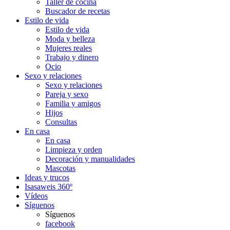
Taller de cocina
Buscador de recetas
Estilo de vida
Estilo de vida
Moda y belleza
Mujeres reales
Trabajo y dinero
Ocio
Sexo y relaciones
Sexo y relaciones
Pareja y sexo
Familia y amigos
Hijos
Consultas
En casa
En casa
Limpieza y orden
Decoración y manualidades
Mascotas
Ideas y trucos
Isasaweis 360º
Vídeos
Síguenos
Síguenos
facebook