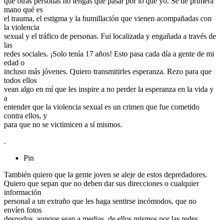
que otras personas no tengas que pasar por lo que yo. Sé de primera
mano qué es
el trauma, el estigma y la humillación que vienen acompañadas con
la violencia
sexual y el tráfico de personas. Fui localizada y engañada a través de
las
redes sociales. ¡Solo tenía 17 años! Esto pasa cada día a gente de mi
edad o
incluso más jóvenes. Quiero transmitirles esperanza. Rezo para que
todos ellos
vean algo en mí que les inspire a no perder la esperanza en la vida y
a
entender que la violencia sexual es un crimen que fue cometido
contra ellos, y
para que no se victimicen a sí mismos.
.
Pin
También quiero que la gente joven se aleje de estos depredadores.
Quiero que sepan que no deben dar sus direcciones o cualquier
información
personal a un extraño que les haga sentirse incómodos, que no
envíen fotos
desnudos, aunque sean a medias, de ellos mismos por las redes