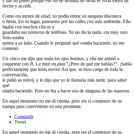
y dar un paseo porque ese fin de semana de fiesta se vivía mejor de
noche y accedí.
Como era menor de edad, no podía entrar en ninguna discoteca
o fiesta. En su lugar, paseamos por las calles con más ambiente. Ella
ligaba con muchos chicos y
guardaba sus números de teléfono. Yo no decía nada, era muy raro.
Solo estaba
quieta a su lado. Cuando le pregunté qué estaba haciendo, no me
contestó.
Un chico me dijo que tenía los ojos bonitos, y ella me animó a
coquetear con él. La miré en plan "¿Pero de qué me hablas?". ¡Sabía
perfectamente que tenía novio! Así que, se hizo cargo de toda la
conversación,
le pidió su móvil, y le dijo que yo le llamaría más tarde, para saber
qué
estaba haciendo. Pero no iba a hacer eso de ninguna de las maneras.
En aquel momento​ no me di cuenta​, pero era el comienzo de su
trampa para convertirme en una prostituta​.
Compartir
Tweet
En aquel momento no me di cuenta, pero era el comienzo de su