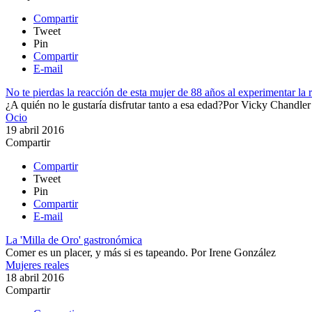
Compartir
Tweet
Pin
Compartir
E-mail
No te pierdas la reacción de esta mujer de 88 años al experimentar la r
¿A quién no le gustaría disfrutar tanto a esa edad?​​
Por
Vicky Chandler
Ocio
19 abril 2016
Compartir
Compartir
Tweet
Pin
Compartir
E-mail
La 'Milla de Oro' gastronómica
Comer es un placer, y más si es tapeando.
Por
Irene González
Mujeres reales
18 abril 2016
Compartir