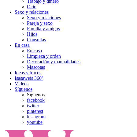
Trabajo y dinero
Ocio
Sexo y relaciones
Sexo y relaciones
Pareja y sexo
Familia y amigos
Hijos
Consultas
En casa
En casa
Limpieza y orden
Decoración y manualidades
Mascotas
Ideas y trucos
Isasaweis 360º
Vídeos
Síguenos
Síguenos
facebook
twitter
pinterest
instagram
youtube