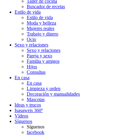
Taller de cocina
Buscador de recetas
Estilo de vida
Estilo de vida
Moda y belleza
Mujeres reales
Trabajo y dinero
Ocio
Sexo y relaciones
Sexo y relaciones
Pareja y sexo
Familia y amigos
Hijos
Consultas
En casa
En casa
Limpieza y orden
Decoración y manualidades
Mascotas
Ideas y trucos
Isasaweis 360º
Vídeos
Síguenos
Síguenos
facebook