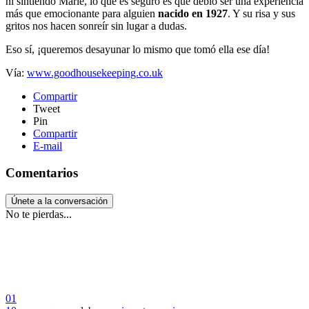
ni sintiendo Marie, lo que es seguro es que debió ser una experiencia
más que emocionante para alguien
nacido en 1927
. Y su risa y sus
gritos nos hacen sonreír sin lugar a dudas.
Eso sí, ¡queremos desayunar lo mismo que tomó ella ese día!
Vía:
www.goodhousekeeping.co.uk
Compartir
Tweet
Pin
Compartir
E-mail
Comentarios
Únete a la conversación
No te pierdas...
01