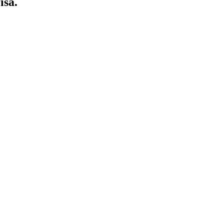
isa
​.