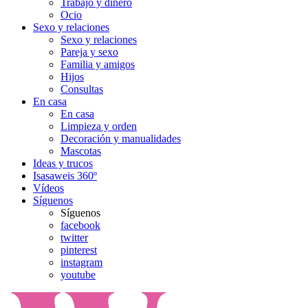
Trabajo y dinero
Ocio
Sexo y relaciones
Sexo y relaciones
Pareja y sexo
Familia y amigos
Hijos
Consultas
En casa
En casa
Limpieza y orden
Decoración y manualidades
Mascotas
Ideas y trucos
Isasaweis 360º
Vídeos
Síguenos
Síguenos
facebook
twitter
pinterest
instagram
youtube