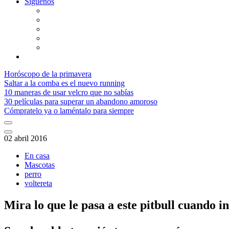
Síguenos
Horóscopo de la primavera
Saltar a la comba es el nuevo running
10 maneras de usar velcro que no sabías
30 películas para superar un abandono amoroso
Cómpratelo ya o laméntalo para siempre
02 abril 2016
En casa
Mascotas
perro
voltereta
Mira lo que le pasa a este pitbull cuando i