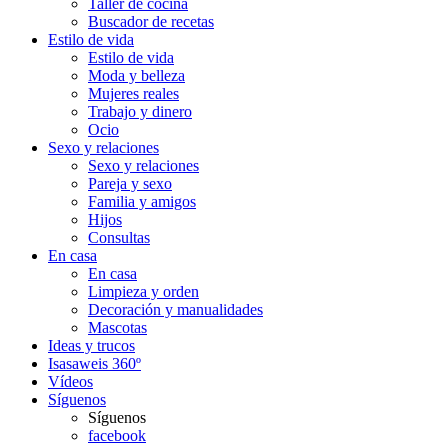
Taller de cocina
Buscador de recetas
Estilo de vida
Estilo de vida
Moda y belleza
Mujeres reales
Trabajo y dinero
Ocio
Sexo y relaciones
Sexo y relaciones
Pareja y sexo
Familia y amigos
Hijos
Consultas
En casa
En casa
Limpieza y orden
Decoración y manualidades
Mascotas
Ideas y trucos
Isasaweis 360º
Vídeos
Síguenos
Síguenos
facebook