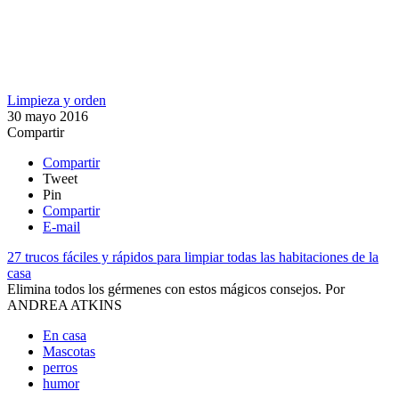
Limpieza y orden
30 mayo 2016
Compartir
Compartir
Tweet
Pin
Compartir
E-mail
27 trucos fáciles y rápidos para limpiar todas las habitaciones de la
casa
Elimina todos los gérmenes con estos mágicos consejos.
Por
ANDREA ATKINS
En casa
Mascotas
perros
humor