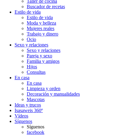
Taller de cocina
Buscador de recetas
Estilo de vida
Estilo de vida
Moda y belleza
Mujeres reales
Trabajo y dinero
Ocio
Sexo y relaciones
Sexo y relaciones
Pareja y sexo
Familia y amigos
Hijos
Consultas
En casa
En casa
Limpieza y orden
Decoración y manualidades
Mascotas
Ideas y trucos
Isasaweis 360º
Vídeos
Síguenos
Síguenos
facebook