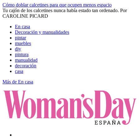
Cómo doblar calcetines para que ocupen menos espacio
Tu cajón de los calcetines nunca había estado tan ordenado​.
Por
CAROLINE PICARD
En casa
Decoración y manualidades
pintar
muebles
diy
pintura
manualidad
decoración
casa
Más de En casa