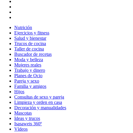
Nutrición
Ejercicios y fitness
Salud y bienestar
Trucos de cocina
Taller de cocina
Buscador de recetas
Moda y belleza
Mujeres reales
Trabajo y dinero
Planes de Ocio
Pareja y sexo
Familia y amigos
Hijos
Consultas de sexo y pareja
Limpieza y orden en casa
Decoración y manualidades
Mascotas
Ideas y trucos
Isasaweis 360º
Vídeos