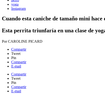
perro
yoga
Instagram
Cuando esta caniche de tamaño mini hace el 
Esta perrita triunfaría en una clase de yog
Por
CAROLINE PICARD
Compartir
Tweet
Pin
Compartir
E-mail
Compartir
Tweet
Pin
Compartir
E-mail