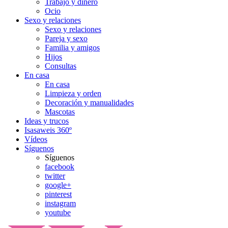
Trabajo y dinero
Ocio
Sexo y relaciones
Sexo y relaciones
Pareja y sexo
Familia y amigos
Hijos
Consultas
En casa
En casa
Limpieza y orden
Decoración y manualidades
Mascotas
Ideas y trucos
Isasaweis 360º
Vídeos
Síguenos
Síguenos
facebook
twitter
google+
pinterest
instagram
youtube