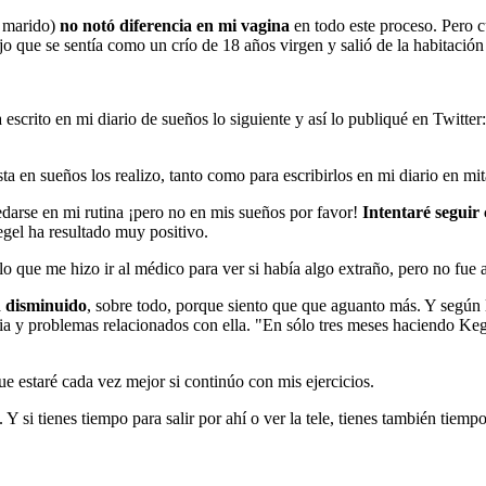
i marido)
no notó diferencia en mi vagina
en todo este proceso. Pero 
o que se sentía como un crío de 18 años virgen y salió de la habitació
crito en mi diario de sueños lo siguiente y así lo publiqué en Twitter:
sta en sueños los realizo, tanto como para escribirlos en mi diario en mi
edarse en mi rutina ¡pero no en mis sueños por favor!
Intentaré seguir
egel ha resultado muy positivo.
que me hizo ir al médico para ver si había algo extraño, pero no fue a
n disminuido
, sobre todo, porque siento que que aguanto más. Y según 
cia y problemas relacionados con ella. "En sólo tres meses haciendo Keg
e estaré cada vez mejor si continúo con mis ejercicios.
. Y si tienes tiempo para salir por ahí o ver la tele, tienes también tie