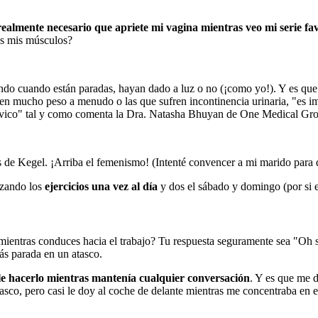
ealmente necesario que apriete mi vagina mientras veo mi serie fav
os mis músculos?
ando cuando están paradas, hayan dado a luz o no (¡como yo!). Y es que
en mucho peso a menudo o las que sufren incontinencia urinaria, "es impo
pélvico" tal y como comenta la Dra. Natasha Bhuyan de One Medical Gr
os de Kegel. ¡Arriba el femenismo! (Intenté convencer a mi marido para
izando los
ejercicios una vez al día
y dos el sábado y domingo (por si 
ientras conduces hacia el trabajo? Tu respuesta seguramente sea "Oh sí
ás parada en un atasco.
le hacerlo mientras mantenía cualquier conversación
. Y es que me 
asco, pero casi le doy al coche de delante mientras me concentraba en 