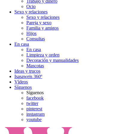
Trabajo y dinero
Ocio
Sexo y relaciones
Sexo y relaciones
Pareja y sexo
Familia y amigos
Hijos
Consultas
En casa
En casa
Limpieza y orden
Decoración y manualidades
Mascotas
Ideas y trucos
Isasaweis 360º
Vídeos
Síguenos
Síguenos
facebook
twitter
pinterest
instagram
youtube