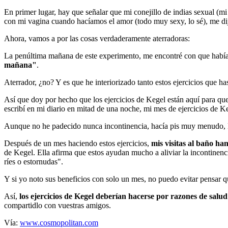
En primer lugar, hay que señalar que mi conejillo de indias sexual (m
con mi vagina cuando hacíamos el amor (todo muy sexy, lo sé), me dij
Ahora, vamos a por las cosas verdaderamente aterradoras:
La penúltima mañana de este experimento, me encontré con que había es
mañana"
.
Aterrador, ¿no? Y es que he interiorizado tanto estos ejercicios que ha
Así que doy por hecho que los ejercicios de Kegel están aquí para qu
escribí en mi diario en mitad de una noche, mi mes de ejercicios de K
Aunque no he padecido nunca incontinencia, hacía pis muy menudo, lo 
Después de un mes haciendo estos ejercicios,
mis visitas al baño ha
de Kegel. Ella afirma que estos ayudan mucho a aliviar la incontinen
ríes o estornudas".
Y si yo noto sus beneficios con solo un mes, no puedo evitar pensar qu
Así,
los ejercicios de Kegel deberían hacerse por razones de salud
compartidlo con vuestras amigos.
Vía:
www.cosmopolitan.com