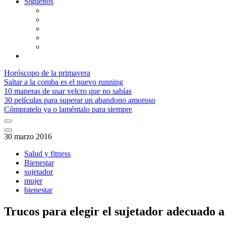
Síguenos
Horóscopo de la primavera
Saltar a la comba es el nuevo running
10 maneras de usar velcro que no sabías
30 películas para superar un abandono amoroso
Cómpratelo ya o laméntalo para siempre
30 marzo 2016
Salud y fitness
Bienestar
sujetador
mujer
bienestar
Trucos para elegir el sujetador adecuado a