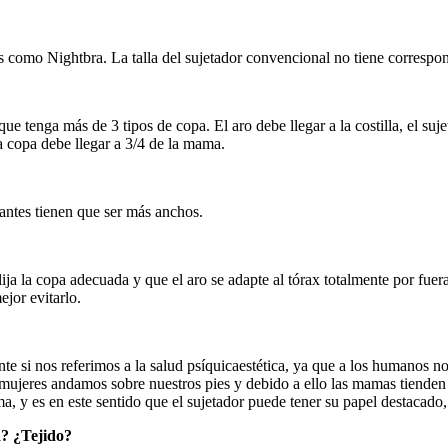
s como Nightbra. La talla del sujetador convencional no tiene correspon
que tenga más de 3 tipos de copa. El aro debe llegar a la costilla, el suj
a copa debe llegar a 3/4 de la mama.
ntes tienen que ser más anchos.
ija la copa adecuada y que el aro se adapte al tórax totalmente por fue
ejor evitarlo.
ante si nos referimos a la salud psíquicaestética, ya que a los humanos 
las mujeres andamos sobre nuestros pies y debido a ello las mamas tiend
y es en este sentido que el sujetador puede tener su papel destacado, e
? ¿Tejido?