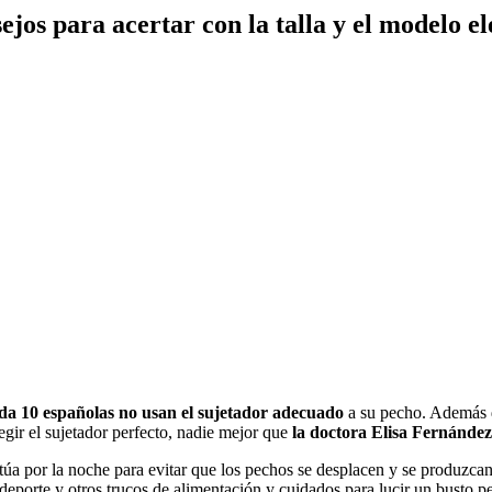
ejos para acertar con la talla y el modelo e
da 10 españolas no usan el sujetador adecuado
a su pecho. Además d
egir el sujetador perfecto, nadie mejor que
la doctora Elisa Fernández
ctúa por la noche para evitar que los pechos se desplacen y se produzcan
deporte y otros trucos de alimentación y cuidados para lucir un busto pe