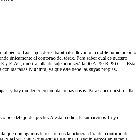
tan al pecho. Los sujetadores habituales llevan una doble numeración o
de únicamente al contorno del tórax. Para saber cuál es nuestro
 E y F. Así, nuestra talla de sujetador será la 90 A, 90 B, 90 C… Esta
con las tallas Nightbra, ya que este tiene las suyas propias.
pas, y hay que tener en cuenta ambas cosas. Para saber nuestra talla
justo por debajo del pecho. A esta medida le sumaremos 15 y el
da que obtengamos le restaremos la primera cifra del contorno del
ores y así 90-75=15 que equivale a una B, según vemos en la tabla