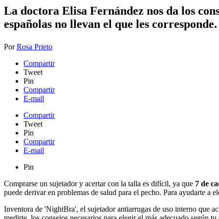
La doctora Elisa Fernández nos da los cons
españolas no llevan el que les corresponde.
Por
Rosa Prieto
Compartir
Tweet
Pin
Compartir
E-mail
Compartir
Tweet
Pin
Compartir
E-mail
Pin
Comprarse un sujetador y acertar con la talla es difícil, ya que
7 de ca
puede derivar en problemas de salud para el pecho. Para ayudarte a el
Inventora de 'NightBra', el sujetador antiarrugas de uso interno que a
medirte, los consejos necesarios para elegir el más adecuado según tu 