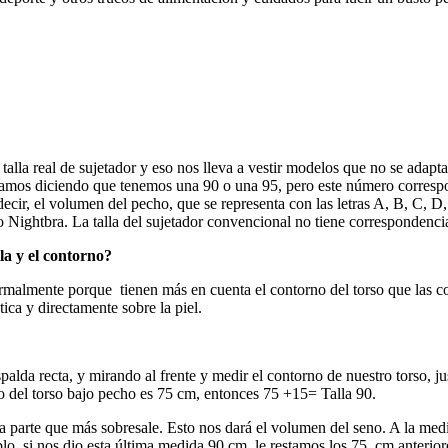
talla real de sujetador y eso nos lleva a vestir modelos que no se adap
mos diciendo que tenemos una 90 o una 95, pero este número correspon
decir, el volumen del pecho, que se representa con las letras A, B, C, D,
 Nightbra. La talla del sujetador convencional no tiene correspondencia 
la y el contorno?
rmalmente porque tienen más en cuenta el contorno del torso que las co
ica y directamente sobre la piel.
palda recta, y mirando al frente y medir el contorno de nuestro torso, 
rno del torso bajo pecho es 75 cm, entonces 75 +15= Talla 90.
 parte que más sobresale. Esto nos dará el volumen del seno. A la medi
mplo, si nos dio esta última medida 90 cm, le restamos los 75 cm anteri