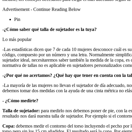
Advertisement - Continue Reading Below
Pin
-¿Cómo saber qué talla de sujetador es la tuya?
Lo más popular
-Las estadísticas dicen que 7 de cada 10 mujeres desconoce cuál es su 
código, compuesto por un número y una letra. Normalmente simplifica
sujetador ideal, necesitaremos saber también la medida de la copa, es 
normativa de tallas no es aplicable en sujetadores personalizados como
-¿Por qué no acertamos?
¿Qué hay que tener en cuenta con la tal
-La mayoría de las mujeres no llevan el sujetador de día adecuado, no
debemos tomar dos medidas con la ayuda de una cinta métrica no elást
- ¿Cómo medirte?
Talla de sujetador:
para medirlo nos debemos poner de pie, con la es
resultado nos dará nuestra talla de sujetador. Por ejemplo si el conto
Copa:
debemos medir el contorno del torso incluyendo el pecho por la
torso pero sin los 15 cm añadidos. El resultado será la copa. Por eje