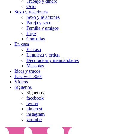
Trabajo y dinero
Ocio
Sexo y relaciones
Sexo y relaciones
Pareja y sexo
Familia y amigos
Hijos
Consultas
En casa
En casa
Limpieza y orden
Decoración y manualidades
Mascotas
Ideas y trucos
Isasaweis 360º
Vídeos
Síguenos
Síguenos
facebook
twitter
pinterest
instagram
youtube