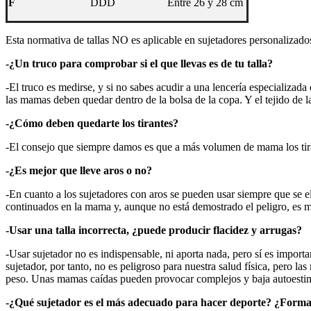
F
DDD
Entre 26 y 28 cm
Esta normativa de tallas NO es aplicable en sujetadores personalizado
-¿Un truco para comprobar si el que llevas es de tu talla?
-El truco es medirse, y si no sabes acudir a una lencería especializada 
las mamas deben quedar dentro de la bolsa de la copa. Y el tejido de l
-¿Cómo deben quedarte los tirantes?
-El consejo que siempre damos es que a más volumen de mama los tira
-¿Es mejor que lleve aros o no?
-En cuanto a los sujetadores con aros se pueden usar siempre que se el
continuados en la mama y, aunque no está demostrado el peligro, es m
-Usar una talla incorrecta, ¿puede producir flacidez y arrugas?
-Usar sujetador no es indispensable, ni aporta nada, pero sí es import
sujetador, por tanto, no es peligroso para nuestra salud física, pero 
peso. Unas mamas caídas pueden provocar complejos y baja autoestima, 
-¿Qué sujetador es el más adecuado para hacer deporte? ¿Forma