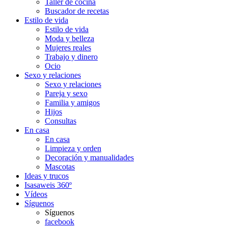
Taller de cocina
Buscador de recetas
Estilo de vida
Estilo de vida
Moda y belleza
Mujeres reales
Trabajo y dinero
Ocio
Sexo y relaciones
Sexo y relaciones
Pareja y sexo
Familia y amigos
Hijos
Consultas
En casa
En casa
Limpieza y orden
Decoración y manualidades
Mascotas
Ideas y trucos
Isasaweis 360º
Vídeos
Síguenos
Síguenos
facebook