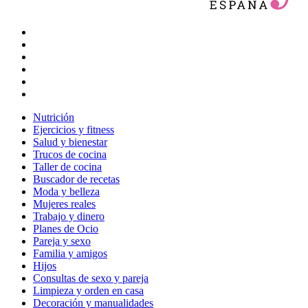
Nutrición
Ejercicios y fitness
Salud y bienestar
Trucos de cocina
Taller de cocina
Buscador de recetas
Moda y belleza
Mujeres reales
Trabajo y dinero
Planes de Ocio
Pareja y sexo
Familia y amigos
Hijos
Consultas de sexo y pareja
Limpieza y orden en casa
Decoración y manualidades