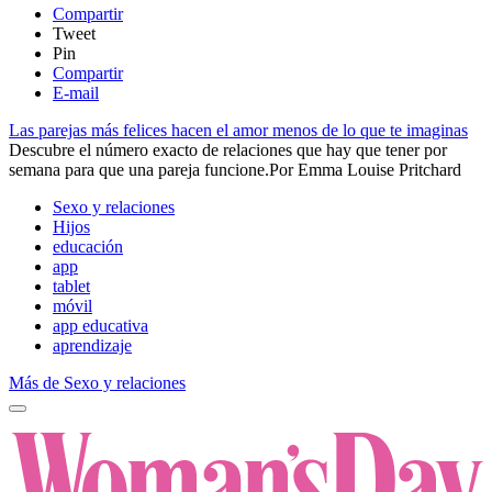
Compartir
Tweet
Pin
Compartir
E-mail
Las parejas más felices hacen el amor menos de lo que te imaginas
Descubre el número exacto de relaciones que hay que tener por
semana para que una pareja funcione.​
Por
Emma Louise Pritchard
Sexo y relaciones
Hijos
educación
app
tablet
móvil
app educativa
aprendizaje
Más de Sexo y relaciones