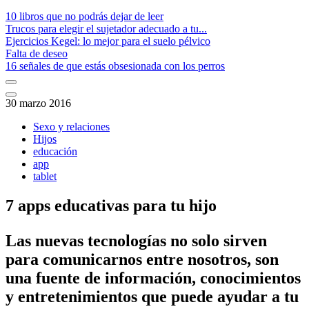
10 libros que no podrás dejar de leer
Trucos para elegir el sujetador adecuado a tu...
Ejercicios Kegel: lo mejor para el suelo pélvico
Falta de deseo
16 señales de que estás obsesionada con los perros
30 marzo 2016
Sexo y relaciones
Hijos
educación
app
tablet
7 apps educativas para tu hijo
​Las nuevas tecnologías no solo sirven
para comunicarnos entre nosotros, son
una fuente de información, conocimientos
y entretenimientos que puede ayudar a tu