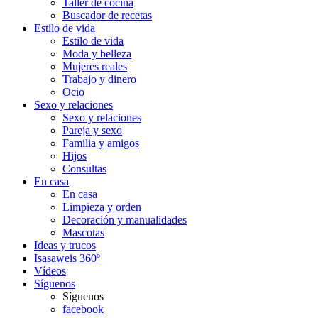
Taller de cocina
Buscador de recetas
Estilo de vida
Estilo de vida
Moda y belleza
Mujeres reales
Trabajo y dinero
Ocio
Sexo y relaciones
Sexo y relaciones
Pareja y sexo
Familia y amigos
Hijos
Consultas
En casa
En casa
Limpieza y orden
Decoración y manualidades
Mascotas
Ideas y trucos
Isasaweis 360º
Vídeos
Síguenos
Síguenos
facebook