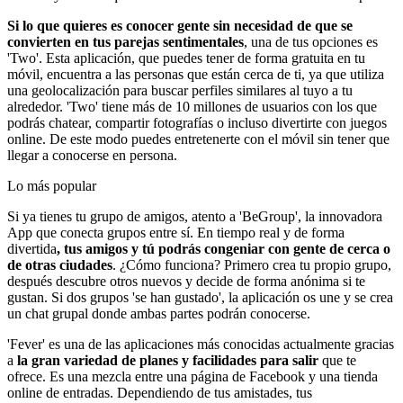
Si lo que quieres es conocer gente sin necesidad de que se
convierten en tus parejas sentimentales
, una de tus opciones es
'Two'. Esta aplicación, que puedes tener de forma gratuita en tu
móvil, encuentra a las personas que están cerca de ti, ya que utiliza
una geolocalización para buscar perfiles similares al tuyo a tu
alrededor. 'Two' tiene más de 10 millones de usuarios con los que
podrás chatear, compartir fotografías o incluso divertirte con juegos
online. De este modo puedes entretenerte con el móvil sin tener que
llegar a conocerse en persona.
Lo más popular
Si ya tienes tu grupo de amigos, atento a 'BeGroup', la innovadora
App que conecta grupos entre sí. En tiempo real y de forma
divertida
, tus amigos y tú podrás congeniar con gente de cerca o
de otras ciudades
. ¿Cómo funciona? Primero crea tu propio grupo,
después descubre otros nuevos y decide de forma anónima si te
gustan. Si dos grupos 'se han gustado', la aplicación os une y se crea
un chat grupal donde ambas partes podrán conocerse.
'Fever' es una de las aplicaciones más conocidas actualmente gracias
a
la gran variedad de planes y facilidades para salir
que te
ofrece. Es una mezcla entre una página de Facebook y una tienda
online de entradas. Dependiendo de tus amistades, tus