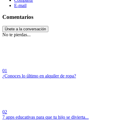
Compartir
E-mail
Comentarios
Únete a la conversación
No te pierdas...
01
¿Conoces lo último en alquiler de ropa?
02
7 apps educativas para que tu hijo se divierta...