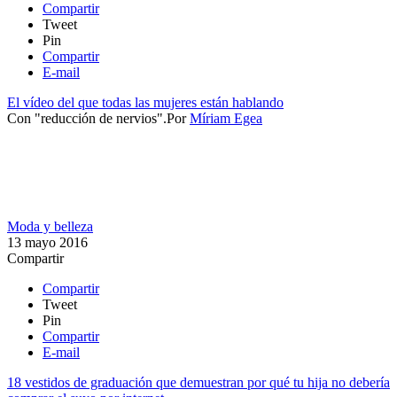
Compartir
Tweet
Pin
Compartir
E-mail
El vídeo del que todas las mujeres están hablando
Con "reducción de nervios".​
Por
Míriam Egea
Moda y belleza
13 mayo 2016
Compartir
Compartir
Tweet
Pin
Compartir
E-mail
18 vestidos de graduación que demuestran por qué tu hija no debería