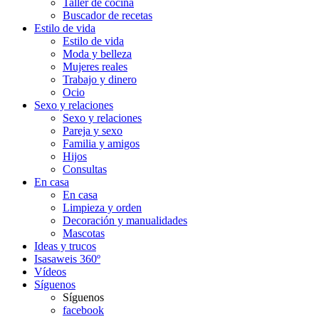
Taller de cocina
Buscador de recetas
Estilo de vida
Estilo de vida
Moda y belleza
Mujeres reales
Trabajo y dinero
Ocio
Sexo y relaciones
Sexo y relaciones
Pareja y sexo
Familia y amigos
Hijos
Consultas
En casa
En casa
Limpieza y orden
Decoración y manualidades
Mascotas
Ideas y trucos
Isasaweis 360º
Vídeos
Síguenos
Síguenos
facebook