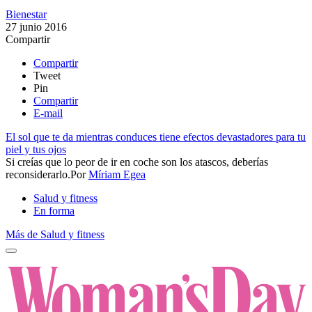
Bienestar
27 junio 2016
Compartir
Compartir
Tweet
Pin
Compartir
E-mail
El sol que te da mientras conduces tiene efectos devastadores para tu
piel y tus ojos
Si creías que lo peor de ir en coche son los atascos, deberías
reconsiderarlo.​​
Por
Míriam Egea
Salud y fitness
En forma
Más de Salud y fitness