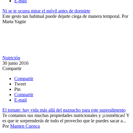
E-mail
Ni se te ocurra mirar el móvil antes de dormirte
Este gesto tan habitual puede dejarte ciega de manera temporal.
Por
Marta Yagüe
Nutrición
30 junio 2016
Compartir
Compartir
Tweet
Pin
Compartir
E-mail
El tomate: hay vida más allá del gazpacho para este superalimento
Te contamos sus muchas propiedades nutricionales y ¡cosméticas​! Y
es que te sorprenderás de todo el provecho que le puedes sacar a...
Por
Mamen Cuenca