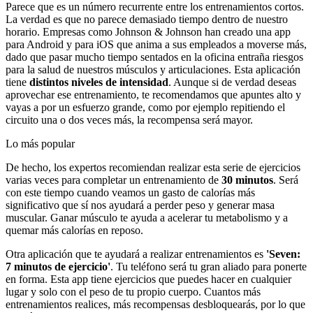
Parece que es un número recurrente entre los entrenamientos cortos.
La verdad es que no parece demasiado tiempo dentro de nuestro
horario. Empresas como Johnson & Johnson han creado una app
para Android y para iOS que anima a sus empleados a moverse más,
dado que pasar mucho tiempo sentados en la oficina entraña riesgos
para la salud de nuestros músculos y articulaciones. Esta aplicación
tiene
distintos niveles de intensidad
. Aunque si de verdad deseas
aprovechar ese entrenamiento, te recomendamos que apuntes alto y
vayas a por un esfuerzo grande, como por ejemplo repitiendo el
circuito una o dos veces más, la recompensa será mayor.
Lo más popular
De hecho, los expertos recomiendan realizar esta serie de ejercicios
varias veces para completar un entrenamiento de
30 minutos
. Será
con este tiempo cuando veamos un gasto de calorías más
significativo que sí nos ayudará a perder peso y generar masa
muscular. Ganar músculo te ayuda a acelerar tu metabolismo y a
quemar más calorías en reposo.
Otra aplicación que te ayudará a realizar entrenamientos es
'Seven:
7 minutos de ejercicio'
. Tu teléfono será tu gran aliado para ponerte
en forma. Esta app tiene ejercicios que puedes hacer en cualquier
lugar y solo con el peso de tu propio cuerpo. Cuantos más
entrenamientos realices, más recompensas desbloquearás, por lo que