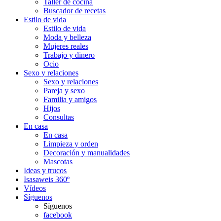
Taller de cocina
Buscador de recetas
Estilo de vida
Estilo de vida
Moda y belleza
Mujeres reales
Trabajo y dinero
Ocio
Sexo y relaciones
Sexo y relaciones
Pareja y sexo
Familia y amigos
Hijos
Consultas
En casa
En casa
Limpieza y orden
Decoración y manualidades
Mascotas
Ideas y trucos
Isasaweis 360º
Vídeos
Síguenos
Síguenos
facebook