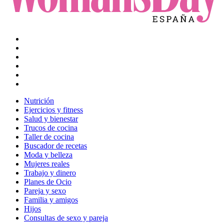
Nutrición
Ejercicios y fitness
Salud y bienestar
Trucos de cocina
Taller de cocina
Buscador de recetas
Moda y belleza
Mujeres reales
Trabajo y dinero
Planes de Ocio
Pareja y sexo
Familia y amigos
Hijos
Consultas de sexo y pareja