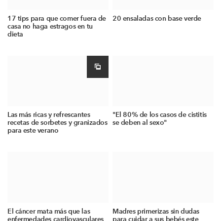
17 tips para que comer fuera de
20 ensaladas con base verde
casa no haga estragos en tu
dieta
Las más ricas y refrescantes
"El 80% de los casos de cistitis
recetas de sorbetes y granizados
se deben al sexo"
para este verano
El cáncer mata más que las
Madres primerizas sin dudas
enfermedades cardiovasculares
para cuidar a sus bebés este