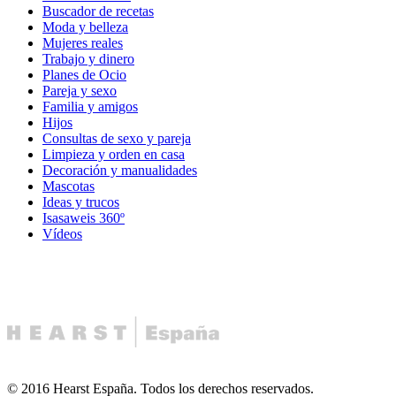
Buscador de recetas
Moda y belleza
Mujeres reales
Trabajo y dinero
Planes de Ocio
Pareja y sexo
Familia y amigos
Hijos
Consultas de sexo y pareja
Limpieza y orden en casa
Decoración y manualidades
Mascotas
Ideas y trucos
Isasaweis 360º
Vídeos
© 2016 Hearst España. Todos los derechos reservados.