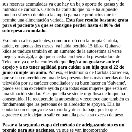
sus reservas acumuladas ya que hay un bajo aporte de grasas y de
hidratos de carbono. Carlota ha contado que no le ha supuesto
mucho esfuerzo debido a la amplia gama de productos que te
permite una alimentación variada.
Esta fase resulta bastante grata
para el paciente ya que se consigue perder hasta el 80% del
sobrepeso acumulado.
Eso anima a los pacientes, como ocurrió con la propia Carlota,
quien, en apenas dos meses, ya había perdido 15 kilos. Quitarse
kilos se traduce también en un aumento de la autoestima al verse
mejor y más ágil, algo que sucedía también a la presentadora de
Telecinco ya que ha confesado que
llegó a no gustarse ante el
espejo y a no tener agilidad para cuidar a su hija que el 22 de
junio cumple un añito
. Por eso, el testimonio de Carlota Corredera,
que se ha convertido en una de las presentadoras más queridas de las
televisión por su carácter conciliador y su buen hacer en 'Sálvame',
puede ser una excelente ayuda para todas esas mujeres que están en
una situación similar. Y es que ella se siente orgullosa de lo que ha
conseguido. Ha recuperado la autoestima y reconoce que también es
fundamental que las personas de tu alrededor te apoyen. Ella ha
contado con el apoyo de su marido y de su trabajo, por lo que
agradece que le dejaran salir en pantalla pese a su exceso de peso.
Pasar a la segunda etapa del método de adelgazamiento es un
premio para sus pacientes,
ya que se van incorporando