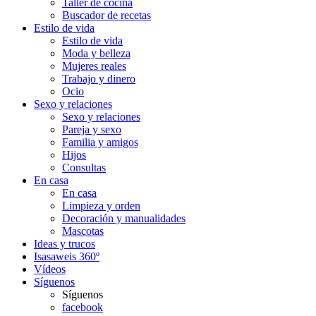
Taller de cocina
Buscador de recetas
Estilo de vida
Estilo de vida
Moda y belleza
Mujeres reales
Trabajo y dinero
Ocio
Sexo y relaciones
Sexo y relaciones
Pareja y sexo
Familia y amigos
Hijos
Consultas
En casa
En casa
Limpieza y orden
Decoración y manualidades
Mascotas
Ideas y trucos
Isasaweis 360º
Vídeos
Síguenos
Síguenos
facebook