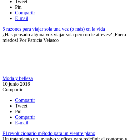
Tweet
Pin
Compartir
E-mail
5 razones para viajar sola una vez (o más) en la vida
¿Has pensado alguna vez viajar sola pero no te atreves? ¡Fuera
miedos!
Por
Patricia Velasco
Moda y belleza
10 junio 2016
Compartir
Compartir
Tweet
Pin
Compartir
E-mail
El revolucionario método para un vientre plano
Un tratamiento no invasivo y eficaz para redefinir el contorno y