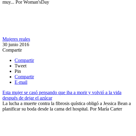
muy...
Por
Woman'sDay
Mujeres reales
30 junio 2016
Compartir
Compartir
Tweet
Pin
Compartir
E-mail
Esta mujer se casó pensando que iba a morir y volvió a la vida
después de dejar el azúcar
La lucha a muerte contra la fibrosis quística obligó a Jessica Bean a
planificar su boda desde la cama del hospital.
Por
María Carter