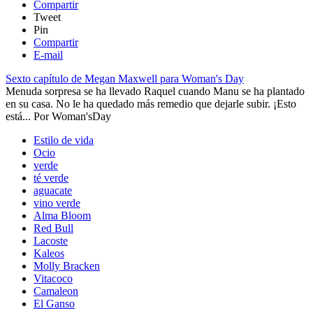
Compartir
Tweet
Pin
Compartir
E-mail
Sexto capítulo de Megan Maxwell para Woman's Day
​​Menuda sorpresa se ha llevado Raquel cuando Manu se ha plantado
en su casa. No le ha quedado más remedio que dejarle subir. ¡Esto
está...
Por
Woman'sDay
Estilo de vida
Ocio
verde
té verde
aguacate
vino verde
Alma Bloom
Red Bull
Lacoste
Kaleos
Molly Bracken
Vitacoco
Camaleon
El Ganso