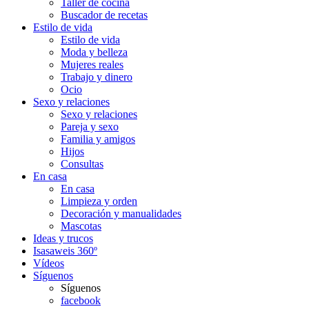
Taller de cocina
Buscador de recetas
Estilo de vida
Estilo de vida
Moda y belleza
Mujeres reales
Trabajo y dinero
Ocio
Sexo y relaciones
Sexo y relaciones
Pareja y sexo
Familia y amigos
Hijos
Consultas
En casa
En casa
Limpieza y orden
Decoración y manualidades
Mascotas
Ideas y trucos
Isasaweis 360º
Vídeos
Síguenos
Síguenos
facebook