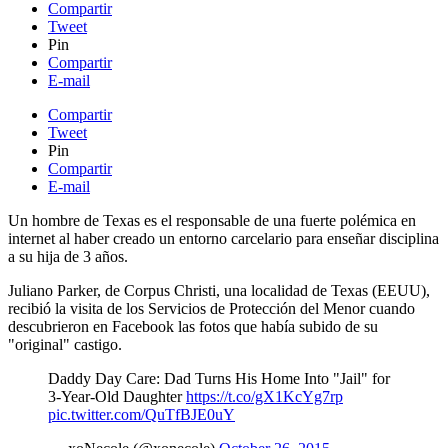
Compartir
Tweet
Pin
Compartir
E-mail
Compartir
Tweet
Pin
Compartir
E-mail
Un hombre de Texas es el responsable de una fuerte polémica en
internet al haber creado un entorno carcelario para enseñar disciplina
a su hija de 3 años.
Juliano Parker, de Corpus Christi, una localidad de Texas (EEUU),
recibió la visita de los Servicios de Protección del Menor cuando
descubrieron en Facebook las fotos que había subido de su
"original" castigo.
Daddy Day Care: Dad Turns His Home Into "Jail" for
3-Year-Old Daughter
https://t.co/gX1KcYg7rp
pic.twitter.com/QuTfBJE0uY