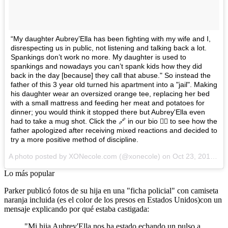
“My daughter Aubrey’Ella has been fighting with my wife and I,
disrespecting us in public, not listening and talking back a lot.
Spankings don’t work no more. My daughter is used to
spankings and nowadays you can’t spank kids how they did
back in the day [because] they call that abuse." So instead the
father of this 3 year old turned his apartment into a "jail". Making
his daughter wear an oversized orange tee, replacing her bed
with a small mattress and feeding her meat and potatoes for
dinner; you would think it stopped there but Aubrey'Ella even
had to take a mug shot. Click the 🔗 in our bio 👆🏽 to see how the
father apologized after receiving mixed reactions and decided to
try a more positive method of discipline.
A photo posted by XONecole.com (@xonecole) on
Oct 23, 2015 at 10:28am PDT
Lo más popular
Parker publicó fotos de su hija en una "ficha policial" con camiseta
naranja incluida (es el color de los presos en Estados Unidos)con un
mensaje explicando por qué estaba castigada:
"Mi hija Aubrey'Ella nos ha estado echando un pulso a