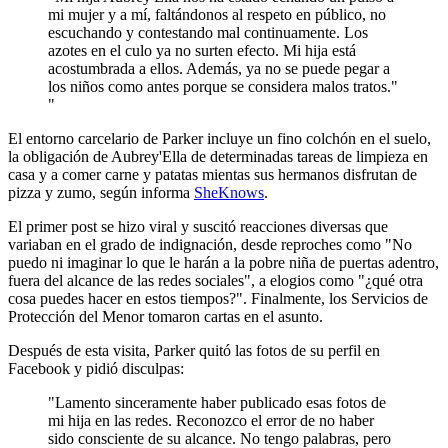
mi mujer y a mí, faltándonos al respeto en público, no
escuchando y contestando mal continuamente. Los
azotes en el culo ya no surten efecto. Mi hija está
acostumbrada a ellos. Además, ya no se puede pegar a
los niños como antes porque se considera malos tratos."
"
El entorno carcelario de Parker incluye un fino colchón en el suelo,
la obligación de Aubrey'Ella de determinadas tareas de limpieza en
casa y a comer carne y patatas mientas sus hermanos disfrutan de
pizza y zumo, según informa
SheKnows
.
El primer post se hizo viral y suscitó reacciones diversas que
variaban en el grado de indignación, desde reproches como "No
puedo ni imaginar lo que le harán a la pobre niña de puertas adentro,
fuera del alcance de las redes sociales", a elogios como "¿qué otra
cosa puedes hacer en estos tiempos?". Finalmente, los Servicios de
Protección del Menor tomaron cartas en el asunto.
Después de esta visita, Parker quitó las fotos de su perfil en
Facebook y pidió disculpas:
"Lamento sinceramente haber publicado esas fotos de
mi hija en las redes. Reconozco el error de no haber
sido consciente de su alcance. No tengo palabras, pero