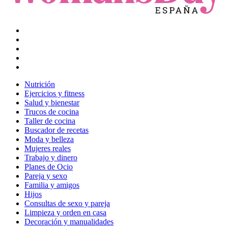
Nutrición
Ejercicios y fitness
Salud y bienestar
Trucos de cocina
Taller de cocina
Buscador de recetas
Moda y belleza
Mujeres reales
Trabajo y dinero
Planes de Ocio
Pareja y sexo
Familia y amigos
Hijos
Consultas de sexo y pareja
Limpieza y orden en casa
Decoración y manualidades