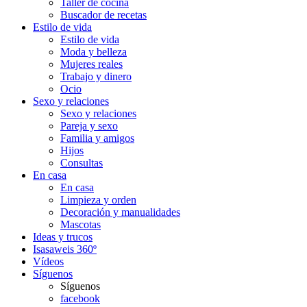
Taller de cocina
Buscador de recetas
Estilo de vida
Estilo de vida
Moda y belleza
Mujeres reales
Trabajo y dinero
Ocio
Sexo y relaciones
Sexo y relaciones
Pareja y sexo
Familia y amigos
Hijos
Consultas
En casa
En casa
Limpieza y orden
Decoración y manualidades
Mascotas
Ideas y trucos
Isasaweis 360º
Vídeos
Síguenos
Síguenos
facebook