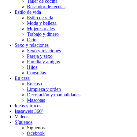
Taller de cocina
Buscador de recetas
Estilo de vida
Estilo de vida
Moda y belleza
Mujeres reales
Trabajo y dinero
Ocio
Sexo y relaciones
Sexo y relaciones
Pareja y sexo
Familia y amigos
Hijos
Consultas
En casa
En casa
Limpieza y orden
Decoración y manualidades
Mascotas
Ideas y trucos
Isasaweis 360º
Vídeos
Síguenos
Síguenos
facebook