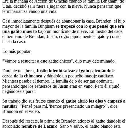
Era la mañana de Acción de Gracias cuando la familia Bingham, de
Utah, decidió salir fuera a jugar con la nieve. Nunca pensaron que
terminarían salvando una vida.
Casi inmediatamente después de abandonar la casa, Branden, el hijo
mayor de la familia Bingham
se tropezó con lo que pensó que era
una gatito muerto
bajo un montículo de nieve. En medio del caos,
el hermano de Brendan, Justin, cogió rápidamente el gato y corrió
hacia la casa.
Lo más popular
"Vamos a resucitar a este gatito chicos", dijo muy determinado.
Durante una hora,
Justin intentó salvar al gato calentándole
cerca de la chimenea
y dándole un pequeño masaje cardiaco.
Mientras pasaba el tiempo, la familia dejó de ser tan optimista,
pensando que los esfuerzos de Justin eran en vano. Pero él siguió,
negándose a parar.
Su trabajo dio sus frutos cuando
el gatito abrió los ojos y empezó a
maullar
. "Pensé para mí, 'hemos presenciado un milagro'", dice
Brandon en el vídeo.
Después del rescate, la prima de Branden adoptó al gatito dándole el
apropiado
nombre de Lázaro
. Sano y salvo, el gatito blanco está