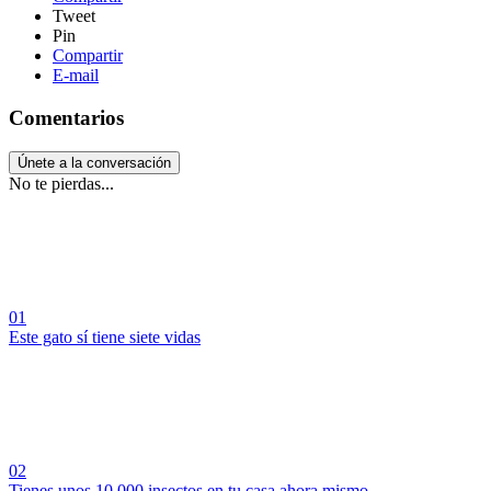
Tweet
Pin
Compartir
E-mail
Comentarios
Únete a la conversación
No te pierdas...
01
Este gato sí tiene siete vidas
02
Tienes unos 10.000 insectos en tu casa ahora mismo