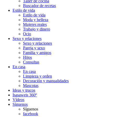
Taller de cocina
Buscador de recetas
Estilo de vida
Estilo de vida
Moda y belleza
Mujeres reales
Trabajo y dinero
Ocio
Sexo y relaciones
Sexo y relaciones
Pareja y sexo
Familia y amigos
Hijos
Consultas
En casa
En casa
Limpieza y orden
Decoración y manualidades
Mascotas
Ideas y trucos
Isasaweis 360º
Vídeos
Síguenos
Síguenos
facebook