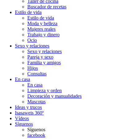
Taller de cocina
Buscador de recetas
Estilo de vida
Estilo de vida
Moda y belleza
Mujeres reales
Trabajo y dinero
Ocio
Sexo y relaciones
Sexo y relaciones
Pareja y sexo
Familia y amigos
Hijos
Consultas
En casa
En casa
Limpieza y orden
Decoración y manualidades
Mascotas
Ideas y trucos
Isasaweis 360º
Vídeos
Síguenos
Síguenos
facebook