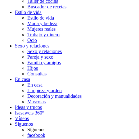
Taller de cocina
Buscador de recetas
Estilo de vida
Estilo de vida
Moda y belleza
Mujeres reales
Trabajo y dinero
Ocio
Sexo y relaciones
Sexo y relaciones
Pareja y sexo
Familia y amigos
Hijos
Consultas
En casa
En casa
Limpieza y orden
Decoración y manualidades
Mascotas
Ideas y trucos
Isasaweis 360º
Vídeos
Síguenos
Síguenos
facebook