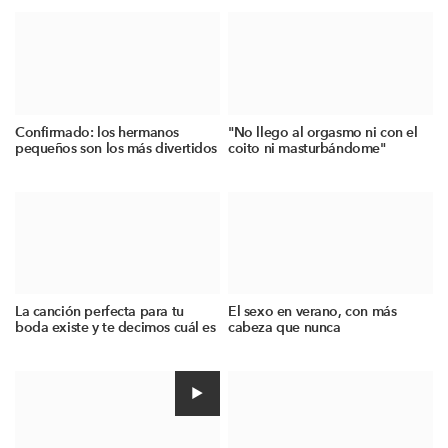
Confirmado: los hermanos
"No llego al orgasmo ni con el
pequeños son los más divertidos
coito ni masturbándome"
La canción perfecta para tu
El sexo en verano, con más
boda existe y te decimos cuál es
cabeza que nunca