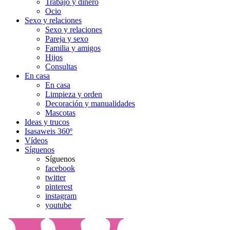
Trabajo y dinero
Ocio
Sexo y relaciones
Sexo y relaciones
Pareja y sexo
Familia y amigos
Hijos
Consultas
En casa
En casa
Limpieza y orden
Decoración y manualidades
Mascotas
Ideas y trucos
Isasaweis 360º
Vídeos
Síguenos
Síguenos
facebook
twitter
pinterest
instagram
youtube