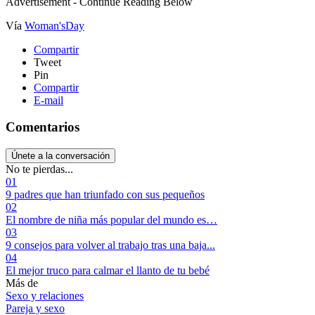
Advertisement - Continue Reading Below
Vía
Woman'sDay
Compartir
Tweet
Pin
Compartir
E-mail
Comentarios
Únete a la conversación
No te pierdas...
01
9 padres que han triunfado con sus pequeños
02
El nombre de niña más popular del mundo es…
03
9 consejos para volver al trabajo tras una baja...
04
El mejor truco para calmar el llanto de tu bebé
Más de
Sexo y relaciones
Pareja y sexo