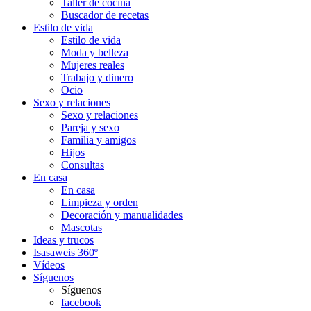
Taller de cocina
Buscador de recetas
Estilo de vida
Estilo de vida
Moda y belleza
Mujeres reales
Trabajo y dinero
Ocio
Sexo y relaciones
Sexo y relaciones
Pareja y sexo
Familia y amigos
Hijos
Consultas
En casa
En casa
Limpieza y orden
Decoración y manualidades
Mascotas
Ideas y trucos
Isasaweis 360º
Vídeos
Síguenos
Síguenos
facebook