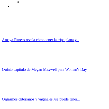
Amaya Fitness revela cómo tener la tripa plana y...
Quinto capítulo de Megan Maxwell para Woman's Day
Orgasmos clitorianos y vaginales ¿se puede tener...