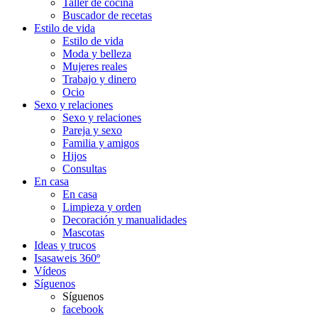
Taller de cocina
Buscador de recetas
Estilo de vida
Estilo de vida
Moda y belleza
Mujeres reales
Trabajo y dinero
Ocio
Sexo y relaciones
Sexo y relaciones
Pareja y sexo
Familia y amigos
Hijos
Consultas
En casa
En casa
Limpieza y orden
Decoración y manualidades
Mascotas
Ideas y trucos
Isasaweis 360º
Vídeos
Síguenos
Síguenos
facebook