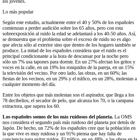
los jóvenes.
Lo más popular
Según este estudio, actualmente entre el 40 y 50% de los españoles
comienzan a perder audición sobre los 65 años, pero con esta
sobreexposición al ruido la edad se adelantará a los 40-50 años. Así,
se demuestra que el problema sobre el exceso de ruido no es algo
que afecta sólo al exterior sino que dentro de los hogares también se
produce. La mitad de los españoles considera que el ruido es el
principal condicionante a la hora de descansar por la noche pero
sólo un 7% usa tapones para dormir. En un 27% afectan los gritos y
voces en la calle, en un 19% los ronquidos de la pareja, en un 15%
la televisión del vecino. Por otro lado, las obras, en un 60%; las
fiestas de los vecinos, en un 29% y el tráfico, en un 28%, molestan a
cualquier momento del día.
Entre los objetos que más molestan son el aspirador, que llega a los
78 decibelios, el secador de pelo, que alcanza los 70, o la campana
extractora, que supera los 60.
Los españoles somos de los más ruidosos del planeta.
La OMS
nos considera el segundo país más ruidoso del planeta por detrás de
Japón. De hecho, un 72% de los españoles cree que la población en
la que vive es muy ruidosa y un 91% piensa que hay falta de
conciencia para evitar ruidos. El tráfico, en un 48%, y las obras en la