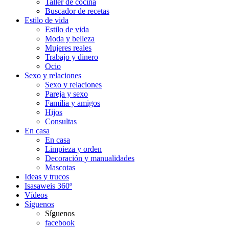
Taller de cocina
Buscador de recetas
Estilo de vida
Estilo de vida
Moda y belleza
Mujeres reales
Trabajo y dinero
Ocio
Sexo y relaciones
Sexo y relaciones
Pareja y sexo
Familia y amigos
Hijos
Consultas
En casa
En casa
Limpieza y orden
Decoración y manualidades
Mascotas
Ideas y trucos
Isasaweis 360º
Vídeos
Síguenos
Síguenos
facebook