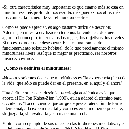
-Sí, otra característica muy importante es que cuanto más se está en
mindfulness más profundo nos resulta, más puertas nos abre, más
nos cambia la manera de ver el mundo/nosotros.
Como se puede apreciar, es algo bastante difícil de describir.
Además, en nuestra civilización tenemos la tendencia de querer
agarrar el concepto, tener claras las reglas, los objetivos, los niveles.
Si no es así nos suele desesperar. Esta es una trampa del
funcionamiento psíquico habitual, de la que precisamente el mismo
mindfulness libera. Así que lo mejor es practicarlo, ser nosotros
mismos, vivirnos.
-¿Cómo se definiría el mindfulness?
-Nosotros solemos decir que mindfulness es "la experiencia plena de
la vida, que sólo se puede dar en el presente, en el aquí y el ahora"
Una definición clásica desde la psicología académica es la que
aporta el Dr. Jon Kabat-Zinn (1990), quien adaptó el término para
Occidente: "La conciencia que surge de prestar atención, de forma
intencional, a la experiencia tal y como es en el momento presente,
sin juzgarla, sin evaluarla y sin reaccionar a ella".
Y otra, como ejemplo de sus raíces en las tradiciones meditativas, es
la del monje budista de Vietnam, Thich Nhat Hanh (1976):