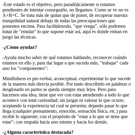
-Este estado es el objetivo, pero paradójicamente si estamos
pendientes de intentar conseguirlo, no llegamos. Como se ve no es
A+B=C. Se trata más de quitar que de poner, de recuperar nuestra
tranquilidad natural debajo de todas las preocupaciones que
ponemos encima. Para facilitárnoslo, "que venga", sólo podemos
tratar de "emular" lo que supone estar así, aquí es donde entran en
juego las técnicas.
-¿Cómo ayudar?
-Ayuda mucho saber de qué estamos hablando, reconocer cuándo
estamos en ello y, para dar lugar a que suceda más, "trabajar" cada
uno los "componentes":
Mindfulness es pre-verbal, aconceptual, experimentar lo que sucede
de la manera más directa posible. Por tanto describirlo en palabras o
desglosarlo en partes se queda siempre muy lejos. Pero para
hacernos una idea, tiene que ver con estar atendiendo a todo lo que
acontece con total curiosidad; sin juzgar ni valorar lo que ocurre,
aceptando la experiencia tal cual se presenta; dejando pasar lo que
llega (cualquier pensamiento, emoción, sensación física, etc.) para
recibir lo siguiente; con el propósito de "estar a lo que se tiene que
estar"; con empatía hacia uno mismo y hacia los demás.
-¿Alguna característica destacada?