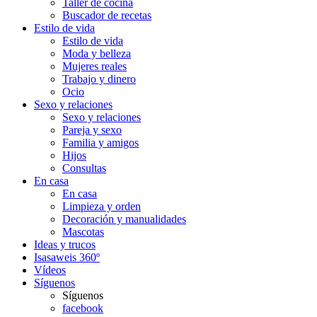
Taller de cocina
Buscador de recetas
Estilo de vida
Estilo de vida
Moda y belleza
Mujeres reales
Trabajo y dinero
Ocio
Sexo y relaciones
Sexo y relaciones
Pareja y sexo
Familia y amigos
Hijos
Consultas
En casa
En casa
Limpieza y orden
Decoración y manualidades
Mascotas
Ideas y trucos
Isasaweis 360º
Vídeos
Síguenos
Síguenos
facebook