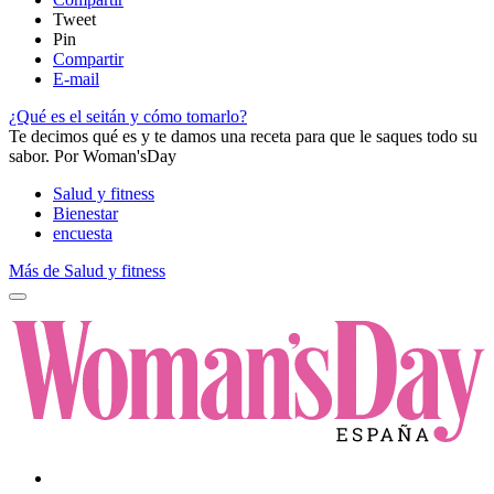
Tweet
Pin
Compartir
E-mail
¿Qué es el seitán y cómo tomarlo?
​Te decimos qué es y te damos una receta para que le saques todo su
sabor.
Por
Woman'sDay
Salud y fitness
Bienestar
encuesta
Más de Salud y fitness