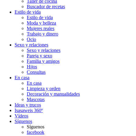
Taller de cocina
Buscador de recetas
Estilo de vida
Estilo de vida
Moda y belleza
Mujeres reales
Trabajo y dinero
Ocio
Sexo y relaciones
Sexo y relaciones
Pareja y sexo
Familia y amigos
Hijos
Consultas
En casa
En casa
Limpieza y orden
Decoración y manualidades
Mascotas
Ideas y trucos
Isasaweis 360º
Vídeos
Síguenos
Síguenos
facebook